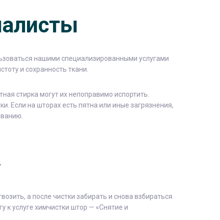
иалисты
ользоваться нашими специализированными услугами
стоту и сохранность ткани.
ная стирка могут их непоправимо испортить.
ки. Если на шторах есть пятна или иные загрязнения,
ованию.
»
возить, а после чистки забирать и снова взбираться
у к услуге химчистки штор — «Снятие и