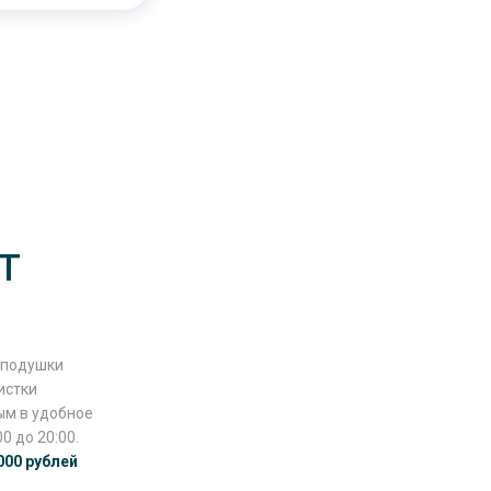
т
и подушки
истки
ым в удобное
0 до 20:00.
000 рублей