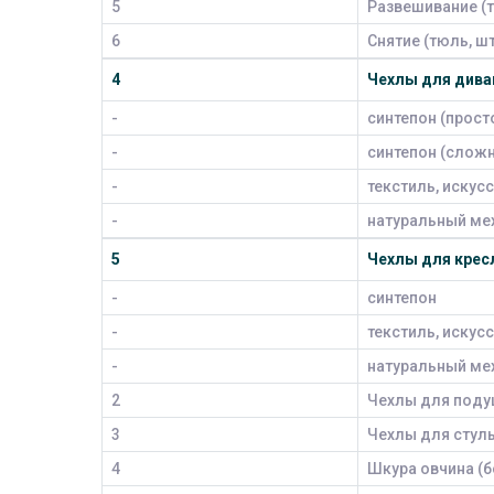
5
Развешивание (т
6
Снятие (тюль, шт
4
Чехлы для дива
-
синтепон (прост
-
синтепон (сложн
-
текстиль, искус
-
натуральный ме
5
Чехлы для крес
-
синтепон
-
текстиль, искус
-
натуральный ме
2
Чехлы для под
3
Чехлы для стул
4
Шкура овчина (