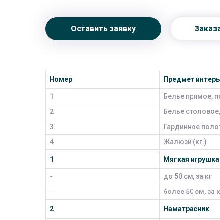
Оставить заявку
Заказ
Номер
Предмет интерь
1
Белье прямое, по
2
Белье столовое, 
3
Гардинное полот
4
Жалюзи (кг.)
1
Мягкая игрушка
-
до 50 см, за кг
-
более 50 см, за к
2
Наматрасник