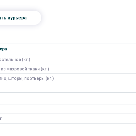
ать курьера
ера
стельное (кг.)
из махровой ткани (кг.)
но, шторы, портьеры (кг.)
г