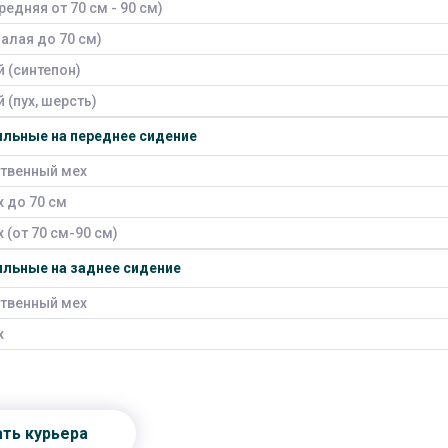
едняя от 70 см - 90 см)
алая до 70 см)
 (синтепон)
(пух, шерсть)
льные на переднее сидение
ственный мех
 до 70 см
 (от 70 см-90 см)
льные на заднее сидение
ственный мех
х
ать курьера