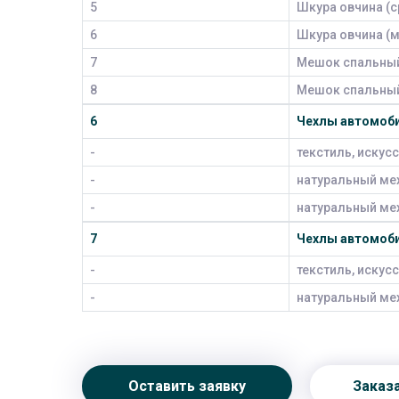
5
Шкура овчина (ср
6
Шкура овчина (м
7
Мешок спальный
8
Мешок спальный 
6
Чехлы автомоби
-
текстиль, искус
-
натуральный мех
-
натуральный мех
7
Чехлы автомоби
-
текстиль, искус
-
натуральный ме
Оставить заявку
Заказ