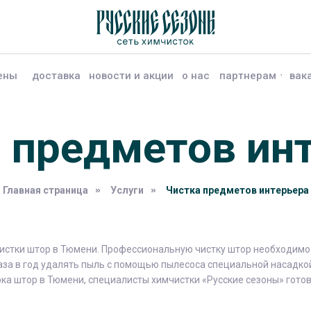
ены
доставка
новости и акции
о нас
партнерам
вак
 предметов ин
Главная страница
»
Услуги
»
Чистка предметов интерьера
истки штор в Тюмени. Профессиональную чистку штор необходимо пр
 раза в год удалять пыль с помощью пылесоса специальной насадк
рка штор в Тюмени, специалисты химчистки «Русские сезоны» гото