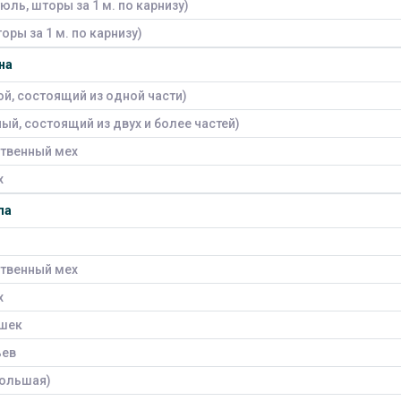
юль, шторы за 1 м. по карнизу)
оры за 1 м. по карнизу)
на
ой, состоящий из одной части)
ый, состоящий из двух и более частей)
ственный мех
х
ла
ственный мех
х
ушек
ьев
большая)